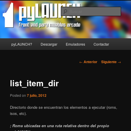
Front-end para muebles arcade
Busc
pyLAUNCH
Menú
pyLAUNCH?
Descargar
Emuladores
Contactar
Ir
principal
al
Navegación
←
Anterior
Siguiente
→
de
contenido
entradas
list_item_dir
principal
Posted on
7 julio, 2012
Directorio donde se encuentran los elementos a ejecutar (roms,
isos, etc).
; Roms ubicadas en una ruta relativa dentro del propio