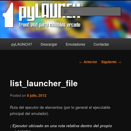
Front-end para muebles arcade
Busc
pyLAUNCH
Menú
pyLAUNCH?
Descargar
Emuladores
Contactar
Ir
principal
al
Navegación
←
Anterior
Siguiente
→
de
contenido
entradas
list_launcher_file
principal
Posted on
8 julio, 2012
Ruta del ejecutor de elementos (por lo general el ejecutable
principal del emulador).
; Ejecutor ubicado en una ruta relativa dentro del propio