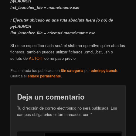
pyLAUNCH
list_launcher_file = mame\mame.exe
; Ejecutar ubicado en una ruta absoluta fuera (o no) de
pyLAUNCH
list_launcher_file = c:\emus\mame\mame.exe
Si no se especifica nada será el sistema operativo quien abra los
ficheros, también puedes utilizar ficheros .cmd, .bat, .sh o
scripts de
AUTOIT
como paso previo
Esta entrada fue publicada en
Sin categoría
por
adminpylaunch
.
Guarda el
enlace permanente
.
Deja un comentario
Tu dirección de correo electrónico no será publicada.
Los
campos obligatorios están marcados con
*