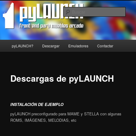
Front-end para muebles arcade
Busc
pyLAUNCH
Menú
pyLAUNCH?
Descargar
Emuladores
Contactar
Ir
principal
al
contenido
Descargas de pyLAUNCH
principal
INSTALACIÓN DE EJEMPLO
pyLAUNCH preconfigurado para MAME y STELLA con algunas
ROMS, IMÁGENES, MELODIAS, etc